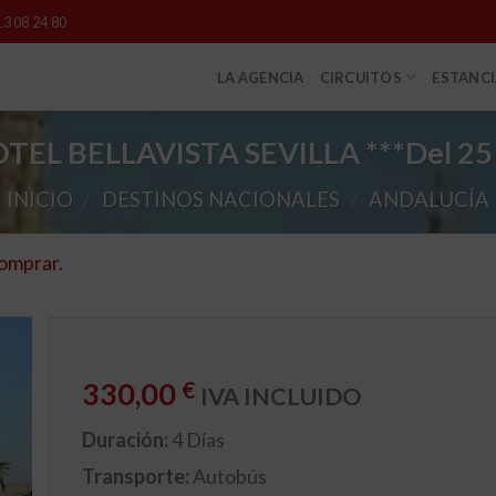
13 08 24 80
LA AGENCIA
CIRCUITOS
ESTANC
OTEL BELLAVISTA SEVILLA ***
Del 25
INICIO
/
DESTINOS NACIONALES
/
ANDALUCÍA
comprar.
330,00
€
IVA INCLUIDO
Duración:
4 Días
Transporte:
Autobús