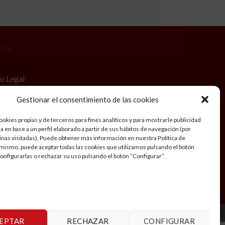
GAL
o Legal
tica de privacidad
Gestionar el consentimiento de las cookies
iciones generales de Viaje
okies propias y de terceros para fines analíticos y para mostrarle publicidad
 en base a un perfil elaborado a partir de sus hábitos de navegación (por
tica de cookies
inas visitadas). Puede obtener más información en nuestra Política de
mismo, puede aceptar todas las cookies que utilizamos pulsando el botón
cuenta
configurarlas o rechazar su uso pulsando el botón “Configurar”.
EPTAR
RECHAZAR
CONFIGURAR