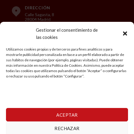
DIRECCIÓN
Calle Sagasta, 8
28004 Madrid
Gestionar el consentimiento de
las cookies
LEGAL
Utilizamos cookies propias y de terceros para fines analíticos y para
mostrarle publicidad personalizada en base a un perfil elaborado a partir de
Aviso Legal
sus hábitos de navegación (por ejemplo, páginas visitadas). Puede obtener
más información en nuestra Política de Cookies. Asimismo, puede aceptar
Política de privacidad
todas las cookies que utilizamos pulsando el botón “Aceptar” o configurarlas
o rechazar su uso pulsando el botón “Configurar”.
Condiciones generales de Viaje
Política de cookies
Mi cuenta
ACEPTAR
RECHAZAR