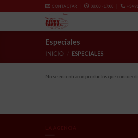
Skip
CONTACTAR
08:00 - 17:00
+34 9
to
content
Especiales
INICIO
/
ESPECIALES
No se encontraron productos que concuerden
LA AGENCIA