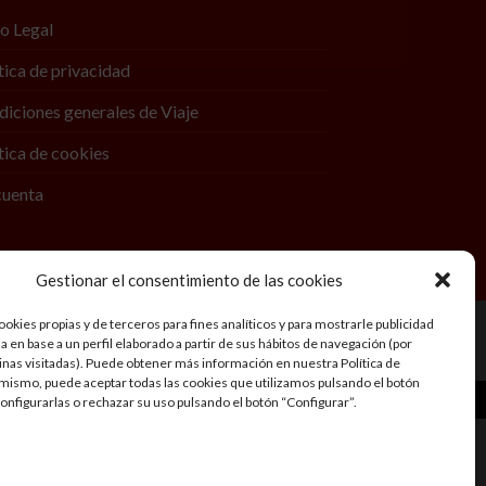
o Legal
tica de privacidad
iciones generales de Viaje
tica de cookies
cuenta
Gestionar el consentimiento de las cookies
okies propias y de terceros para fines analíticos y para mostrarle publicidad
 en base a un perfil elaborado a partir de sus hábitos de navegación (por
inas visitadas). Puede obtener más información en nuestra Política de
mismo, puede aceptar todas las cookies que utilizamos pulsando el botón
 pedido.
Descartar
configurarlas o rechazar su uso pulsando el botón “Configurar”.