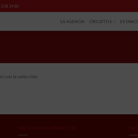
13 08 24 80
LA AGENCIA
CIRCUITOS
ESTANC
 con la selección.
DATOS DE CONTACTO
LE