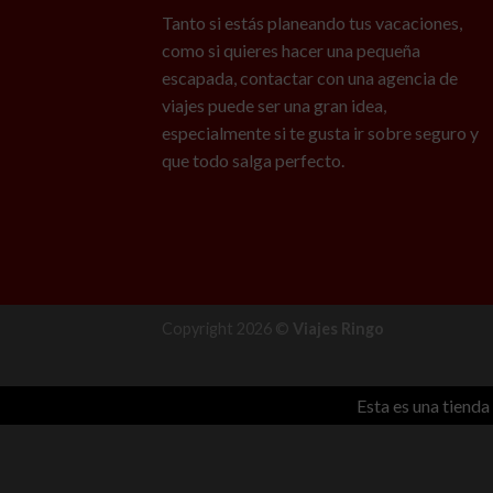
Tanto si estás planeando tus vacaciones,
como si quieres hacer una pequeña
escapada, contactar con una agencia de
viajes puede ser una gran idea,
especialmente si te gusta ir sobre seguro y
que todo salga perfecto.
Copyright 2026 ©
Viajes Ringo
Esta es una tiend