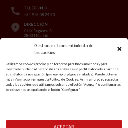
TELÉFONO
+34 913 08 24 80
DIRECCIÓN
Calle Sagasta, 8
28004 Madrid
Gestionar el consentimiento de
las cookies
LEGAL
Utilizamos cookies propias y de terceros para fines analíticos y para
mostrarle publicidad personalizada en base a un perfil elaborado a partir de
Aviso Legal
sus hábitos de navegación (por ejemplo, páginas visitadas). Puede obtener
más información en nuestra Política de Cookies. Asimismo, puede aceptar
Política de privacidad
todas las cookies que utilizamos pulsando el botón “Aceptar” o configurarlas
o rechazar su uso pulsando el botón “Configurar”.
Condiciones generales de Viaje
Política de cookies
Mi cuenta
ACEPTAR