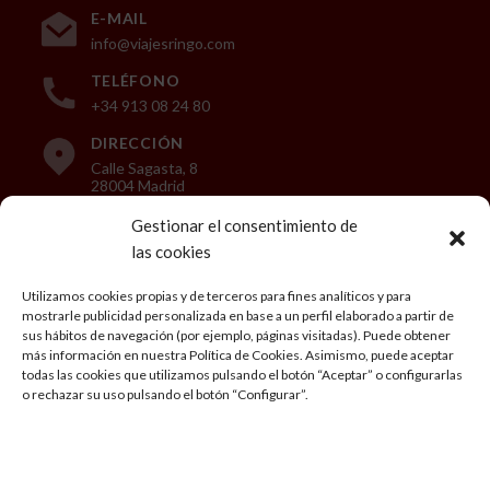
E-MAIL
info@viajesringo.com
TELÉFONO
+34 913 08 24 80
DIRECCIÓN
Calle Sagasta, 8
28004 Madrid
Gestionar el consentimiento de
las cookies
LEGAL
Utilizamos cookies propias y de terceros para fines analíticos y para
mostrarle publicidad personalizada en base a un perfil elaborado a partir de
Aviso Legal
sus hábitos de navegación (por ejemplo, páginas visitadas). Puede obtener
más información en nuestra Política de Cookies. Asimismo, puede aceptar
Política de privacidad
todas las cookies que utilizamos pulsando el botón “Aceptar” o configurarlas
o rechazar su uso pulsando el botón “Configurar”.
Condiciones generales de Viaje
Política de cookies
Mi cuenta