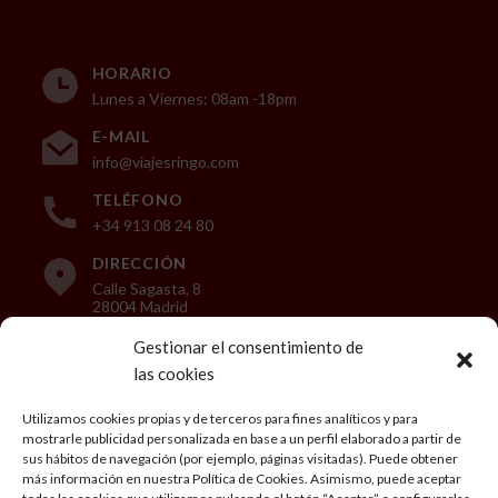
HORARIO
Lunes a Viernes: 08am -18pm
E-MAIL
info@viajesringo.com
TELÉFONO
+34 913 08 24 80
DIRECCIÓN
Calle Sagasta, 8
28004 Madrid
Gestionar el consentimiento de
las cookies
LEGAL
Utilizamos cookies propias y de terceros para fines analíticos y para
mostrarle publicidad personalizada en base a un perfil elaborado a partir de
Aviso Legal
sus hábitos de navegación (por ejemplo, páginas visitadas). Puede obtener
más información en nuestra Política de Cookies. Asimismo, puede aceptar
Política de privacidad