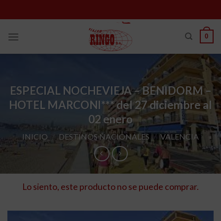
Skip
to
content
0
ESPECIAL NOCHEVIEJA – BENIDORM –
HOTEL MARCONI*** del 27 diciembre al
02 enero
INICIO
/
DESTINOS NACIONALES
/
VALENCIA
Lo siento, este producto no se puede comprar.