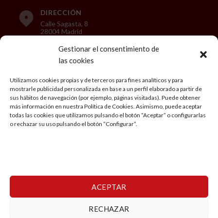
DIRECCIÓN
Calle Sagasta, 8
28004 Madrid
Gestionar el consentimiento de
las cookies
LEGAL
Utilizamos cookies propias y de terceros para fines analíticos y para
mostrarle publicidad personalizada en base a un perfil elaborado a partir de
Aviso Legal
sus hábitos de navegación (por ejemplo, páginas visitadas). Puede obtener
más información en nuestra Política de Cookies. Asimismo, puede aceptar
Política de privacidad
todas las cookies que utilizamos pulsando el botón “Aceptar” o configurarlas
o rechazar su uso pulsando el botón “Configurar”.
Condiciones generales de Viaje
Política de cookies
Mi cuenta
ACEPTAR
RECHAZAR