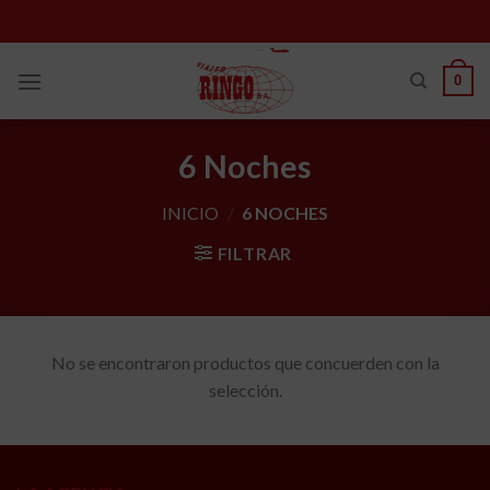
Skip
to
content
0
6 Noches
INICIO
/
6 NOCHES
FILTRAR
No se encontraron productos que concuerden con la
selección.