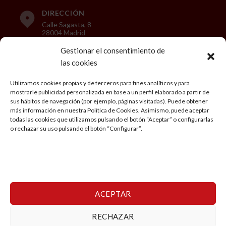
DIRECCIÓN
Calle Sagasta, 8
28004 Madrid
Gestionar el consentimiento de
las cookies
LEGAL
Utilizamos cookies propias y de terceros para fines analíticos y para
mostrarle publicidad personalizada en base a un perfil elaborado a partir de
Aviso Legal
sus hábitos de navegación (por ejemplo, páginas visitadas). Puede obtener
más información en nuestra Política de Cookies. Asimismo, puede aceptar
Política de privacidad
todas las cookies que utilizamos pulsando el botón “Aceptar” o configurarlas
o rechazar su uso pulsando el botón “Configurar”.
Condiciones generales de Viaje
Política de cookies
Mi cuenta
ACEPTAR
RECHAZAR