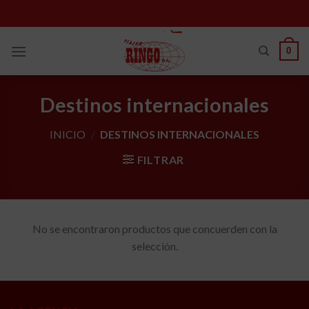
Skip
to
content
0
Destinos internacionales
INICIO
/
DESTINOS INTERNACIONALES
FILTRAR
No se encontraron productos que concuerden con la
selección.