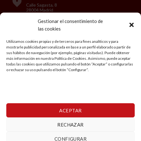
Calle Sagasta, 8
28004 Madrid
Gestionar el consentimiento de
las cookies
LEGAL
Utilizamos cookies propias y de terceros para fines analíticos y para
mostrarle publicidad personalizada en base a un perfil elaborado a partir de
Aviso Legal
sus hábitos de navegación (por ejemplo, páginas visitadas). Puede obtener
más información en nuestra Política de Cookies. Asimismo, puede aceptar
Política de privacidad
todas las cookies que utilizamos pulsando el botón “Aceptar” o configurarlas
o rechazar su uso pulsando el botón “Configurar”.
Condiciones generales de Viaje
Política de cookies
Mi cuenta
ACEPTAR
RECHAZAR
Copyright 2026 ©
Viajes Ringo
CONFIGURAR