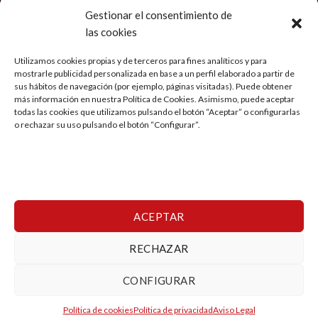
Gestionar el consentimiento de
las cookies
LEGAL
Utilizamos cookies propias y de terceros para fines analíticos y para
mostrarle publicidad personalizada en base a un perfil elaborado a partir de
Aviso Legal
sus hábitos de navegación (por ejemplo, páginas visitadas). Puede obtener
más información en nuestra Política de Cookies. Asimismo, puede aceptar
Política de privacidad
todas las cookies que utilizamos pulsando el botón “Aceptar” o configurarlas
o rechazar su uso pulsando el botón “Configurar”.
Condiciones generales de Viaje
Política de cookies
Mi cuenta
ACEPTAR
RECHAZAR
Copyright 2026 ©
Viajes Ringo
CONFIGURAR
Esta es una tienda de demostración para realizar pruebas — no
Política de cookies
Política de privacidad
Aviso Legal
se completará ningún pedido.
Descartar