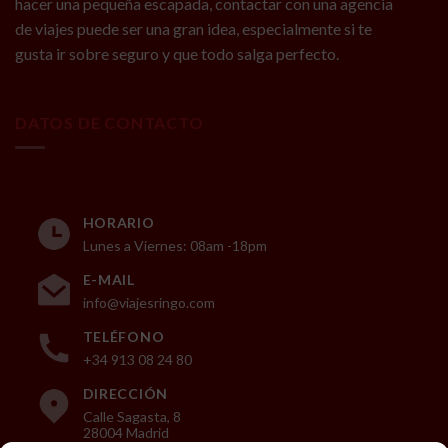
hacer una pequeña escapada, contactar con una agencia
de viajes puede ser una gran idea, especialmente si te
gusta ir sobre seguro y que todo salga perfecto.
DATOS DE CONTACTO
HORARIO
Lunes a Viernes: 08am -18pm
E-MAIL
info@viajesringo.com
TELÉFONO
+34 913 08 24 80
DIRECCIÓN
Calle Sagasta, 8
28004 Madrid