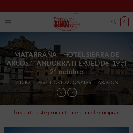
Skip
to
content
0
MATARRAÑA – HOTEL SIERRA DE
ARCOS ** ANDORRA (TERUEL)
Del 19 al
21 octubre
INICIO
/
DESTINOS NACIONALES
/
ARAGÓN
Lo siento, este producto no se puede comprar.