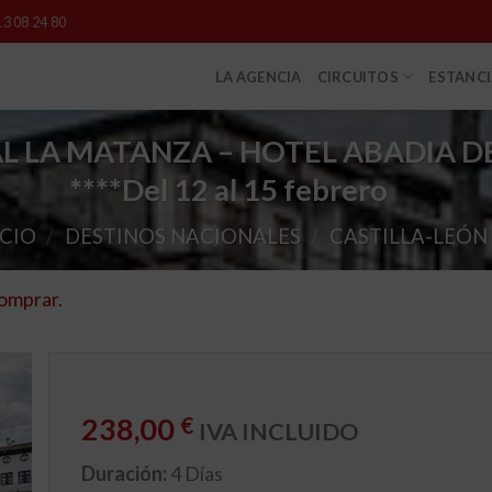
13 08 24 80
LA AGENCIA
CIRCUITOS
ESTANC
AL LA MATANZA – HOTEL ABADIA D
****
Del 12 al 15 febrero
ICIO
/
DESTINOS NACIONALES
/
CASTILLA-LEÓN
comprar.
238,00
€
IVA INCLUIDO
Duración:
4 Días