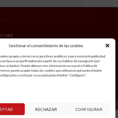
GAL
o Legal
tica de privacidad
Gestionar el consentimiento de las cookies
iciones generales de Viaje
okies propias y de terceros para fines analíticos y para mostrarle publicidad
 en base a un perfil elaborado a partir de sus hábitos de navegación (por
tica de cookies
inas visitadas). Puede obtener más información en nuestra Política de
mismo, puede aceptar todas las cookies que utilizamos pulsando el botón
cuenta
configurarlas o rechazar su uso pulsando el botón “Configurar”.
EPTAR
RECHAZAR
CONFIGURAR