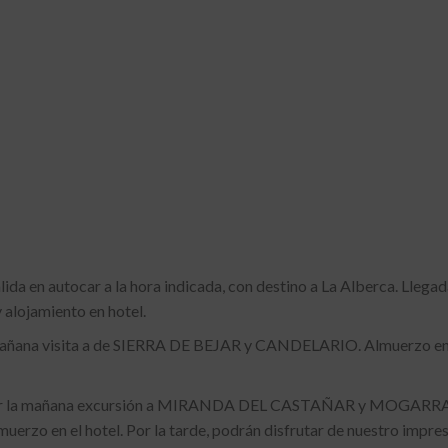
 en autocar a la hora indicada, con destino a La Alberca. Llegada
y alojamiento en hotel.
ñana visita a de SIERRA DE BEJAR y CANDELARIO. Almuerzo en ho
or la mañana excursión a MIRANDA DEL CASTAÑAR y MOGARRAZ, 
uerzo en el hotel. Por la tarde, podrán disfrutar de nuestro impr