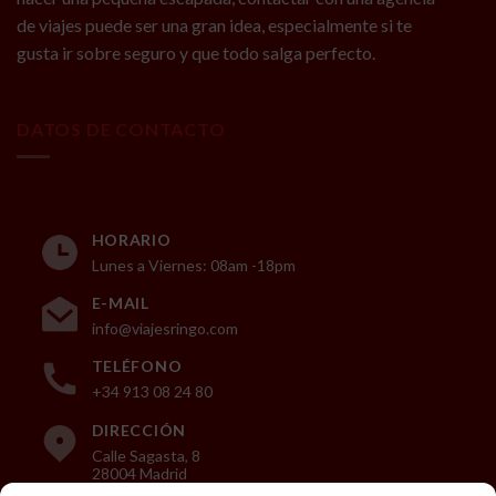
de viajes puede ser una gran idea, especialmente si te
gusta ir sobre seguro y que todo salga perfecto.
DATOS DE CONTACTO
HORARIO
Lunes a Viernes: 08am -18pm
E-MAIL
info@viajesringo.com
TELÉFONO
+34 913 08 24 80
DIRECCIÓN
Calle Sagasta, 8
28004 Madrid