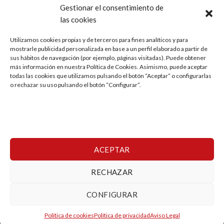
Gestionar el consentimiento de
las cookies
LEGAL
Utilizamos cookies propias y de terceros para fines analíticos y para
mostrarle publicidad personalizada en base a un perfil elaborado a partir de
Aviso Legal
sus hábitos de navegación (por ejemplo, páginas visitadas). Puede obtener
más información en nuestra Política de Cookies. Asimismo, puede aceptar
Política de privacidad
todas las cookies que utilizamos pulsando el botón “Aceptar” o configurarlas
o rechazar su uso pulsando el botón “Configurar”.
Condiciones generales de Viaje
Política de cookies
Mi cuenta
ACEPTAR
RECHAZAR
Copyright 2026 ©
Viajes Ringo
CONFIGURAR
Esta es una tienda de demostración para realizar pruebas — no
Política de cookies
Política de privacidad
Aviso Legal
se completará ningún pedido.
Descartar