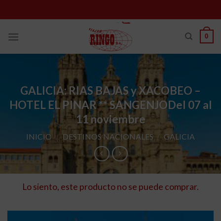
Skip
to
content
0
GALICIA: RIAS BAJAS y XACOBEO –
HOTEL EL PINAR ** SANGENJO
Del 07 al
11 noviembre
INICIO
/
DESTINOS NACIONALES
/
GALICIA
Lo siento, este producto no se puede comprar.