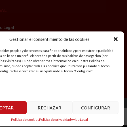
GAL
o Legal
tica de privacidad
Gestionar el consentimiento de las cookies
iciones generales de Viaje
okies propias y de terceros para fines analíticos y para mostrarle publicidad
 en base a un perfil elaborado a partir de sus hábitos de navegación (por
tica de cookies
inas visitadas). Puede obtener más información en nuestra Política de
mismo, puede aceptar todas las cookies que utilizamos pulsando el botón
cuenta
configurarlas o rechazar su uso pulsando el botón “Configurar”.
EPTAR
RECHAZAR
CONFIGURAR
Política de cookies
Política de privacidad
Aviso Legal
 pedido.
Descartar