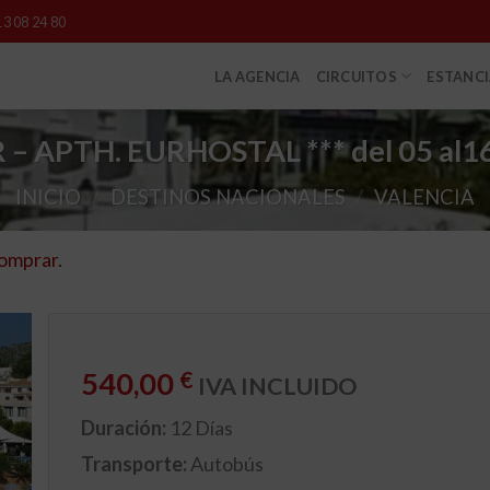
13 08 24 80
LA AGENCIA
CIRCUITOS
ESTANC
– APTH. EURHOSTAL *** del 05 al16
INICIO
/
DESTINOS NACIONALES
/
VALENCIA
comprar.
540,00
€
IVA INCLUIDO
Duración:
12 Días
Transporte:
Autobús