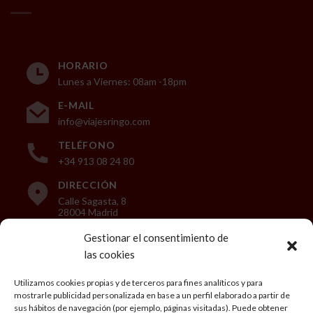
HORARIO
Lunes a Viernes: 08am -18pm
E-MAIL
info@viajesringo.com
TELÉFONO
+34 913 08 24 80
DIRECCIÓN
Calle Sagasta, 8
28004 Madrid
Gestionar el consentimiento de
las cookies
LEGAL
Utilizamos cookies propias y de terceros para fines analíticos y para
mostrarle publicidad personalizada en base a un perfil elaborado a partir de
Aviso Legal
sus hábitos de navegación (por ejemplo, páginas visitadas). Puede obtener