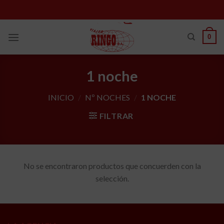
Skip
to
content
0
1 noche
INICIO
/
Nº NOCHES
/
1 NOCHE
FILTRAR
No se encontraron productos que concuerden con la
selección.