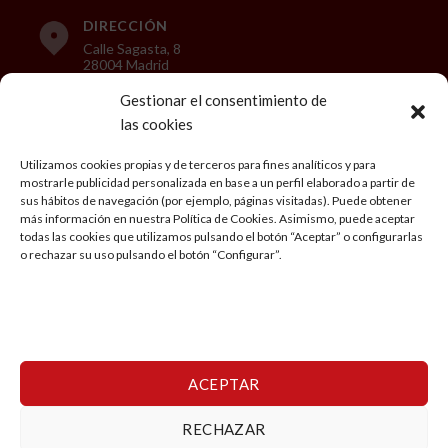
DIRECCIÓN
Calle Sagasta, 8
28004 Madrid
Gestionar el consentimiento de
las cookies
LEGAL
Utilizamos cookies propias y de terceros para fines analíticos y para
mostrarle publicidad personalizada en base a un perfil elaborado a partir de
Aviso Legal
sus hábitos de navegación (por ejemplo, páginas visitadas). Puede obtener
más información en nuestra Política de Cookies. Asimismo, puede aceptar
Política de privacidad
todas las cookies que utilizamos pulsando el botón “Aceptar” o configurarlas
o rechazar su uso pulsando el botón “Configurar”.
Condiciones generales de Viaje
Política de cookies
Mi cuenta
ACEPTAR
RECHAZAR