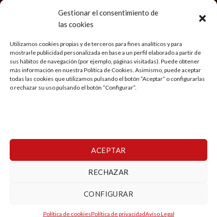
Gestionar el consentimiento de
las cookies
LEGAL
Utilizamos cookies propias y de terceros para fines analíticos y para
mostrarle publicidad personalizada en base a un perfil elaborado a partir de
Aviso Legal
sus hábitos de navegación (por ejemplo, páginas visitadas). Puede obtener
más información en nuestra Política de Cookies. Asimismo, puede aceptar
Política de privacidad
todas las cookies que utilizamos pulsando el botón “Aceptar” o configurarlas
o rechazar su uso pulsando el botón “Configurar”.
Condiciones generales de Viaje
Política de cookies
Mi cuenta
ACEPTAR
RECHAZAR
Copyright 2026 ©
Viajes Ringo
CONFIGURAR
Esta es una tienda de demostración para realizar pruebas — no
Política de cookies
Política de privacidad
Aviso Legal